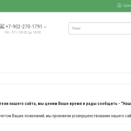
Срав
+7-902-270-1791
ПН - ПТ с 09:00 до 18:00
ели нашего сайта, м
ы ценим Ваше время и
рады сообщить - "Наш
учетом Ваших пожеланий, мы произвели усовершенствование нашего сай