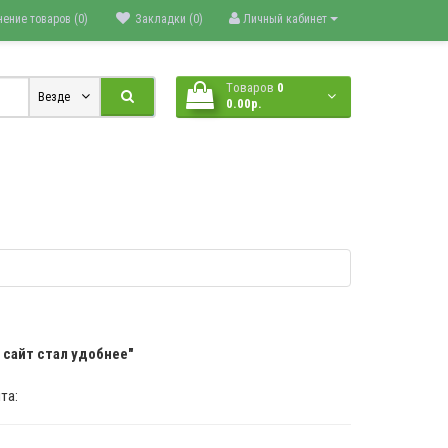
нение товаров (0)
Закладки (0)
Личный кабинет
Tоваров
0
Везде
0.00р.
 сайт стал удобнее"
та: