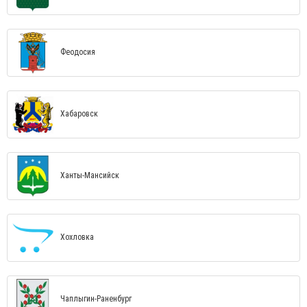
Феодосия
Хабаровск
Ханты-Мансийск
Хохловка
Чаплыгин-Раненбург