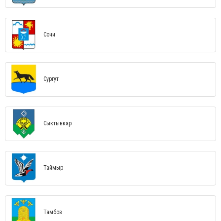
Сочи
Сургут
Сыктывкар
Таймыр
Тамбов