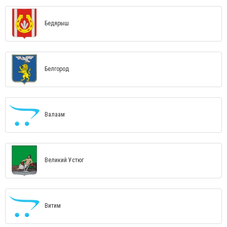
Бедярыш
Белгород
Валаам
Великий Устюг
Витим