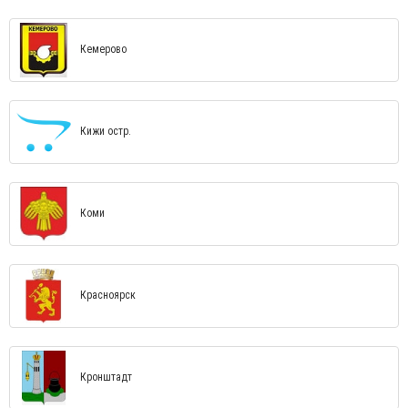
Кемерово
Кижи остр.
Коми
Красноярск
Кронштадт