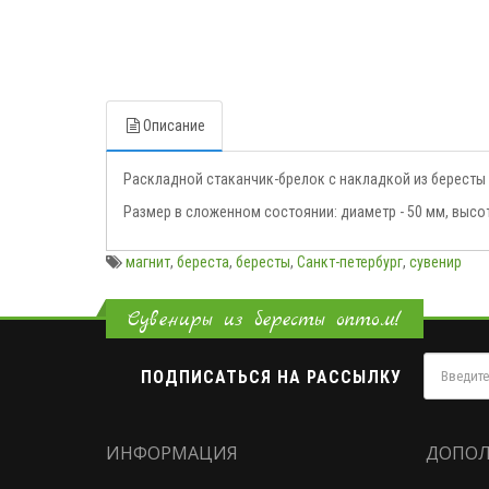
Описание
Раскладной стаканчик-брелок с накладкой из бересты
Размер в сложенном состоянии: диаметр - 50 мм, высот
магнит
,
береста
,
бересты
,
Санкт-петербург
,
сувенир
Сувениры из бересты оптом!
ПОДПИСАТЬСЯ НА РАССЫЛКУ
ИНФОРМАЦИЯ
ДОПОЛ