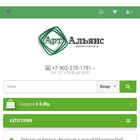
товые цены.
+7-902-270-1791
ПН - ПТ с 09:00 до 18:00
Везде
Tоваров
0
0.00р.
КАТЕГОРИИ
Зеркало из бересты Вернисаж с ручкой Шадринск-Герб